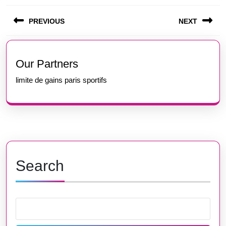
Post
PREVIOUS
NEXT
navigation
Previous
Next
post:
post:
Our Partners
limite de gains paris sportifs
Search