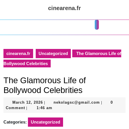
Skip
cinearena.fr
to
content
Skip
Open
to
Button
content
cinearena.fr
Uncategorized
The Glamorous Life of
Bollywood Celebrities
The Glamorous Life of
Bollywood Celebrities
March
nekolagsc@gm
March 12, 2026
nekolagsc@gmail.com
0
|
|
12,
Comment
1:46 am
|
2026
Categories:
Uncategorized